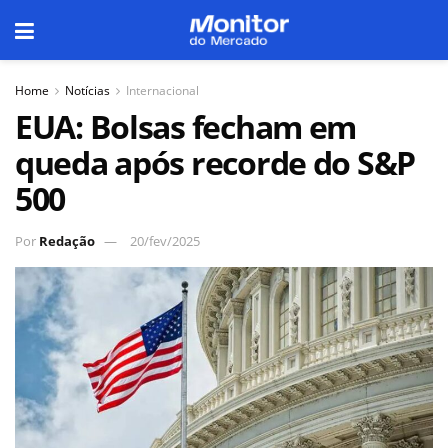
Home
Notícias
Internacional
EUA: Bolsas fecham em
queda após recorde do S&P
500
Por
Redação
20/fev/2025