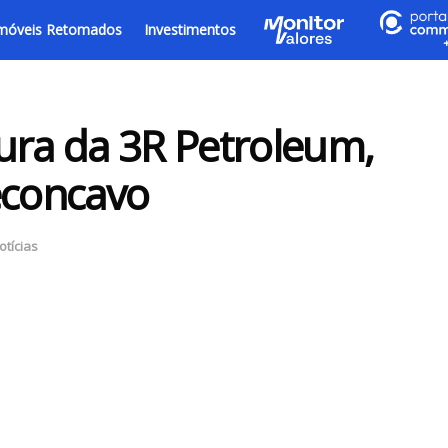
móveis Retomados
Investimentos
ura da 3R Petroleum,
econcavo
otícias