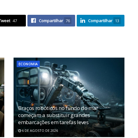
Tweet
47
Compartilhar
76
Compartilhar
13
ECONOMIA
Braços robóticos no fundo do mar
começam a substituir grandes
embarcações em tarefas leves
6 DE AGOSTO DE 2026