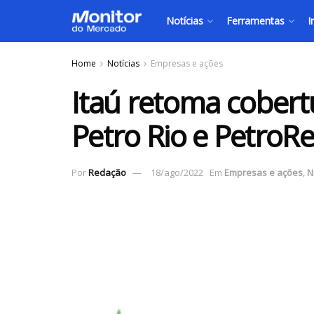
Notícias
Ferramentas
I
Home
Notícias
Empresas e ações
Itaú retoma cobert
Petro Rio e PetroR
Por
Redação
18/ago/2022
Em
Empresas e ações
,
N