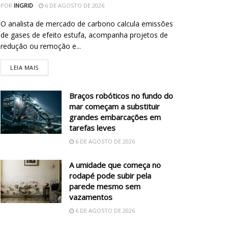
POR
INGRID
6 DE AGOSTO DE 2026
O analista de mercado de carbono calcula emissões
de gases de efeito estufa, acompanha projetos de
redução ou remoção e...
LEIA MAIS
Braços robóticos no fundo do
mar começam a substituir
grandes embarcações em
tarefas leves
6 DE AGOSTO DE 2026
A umidade que começa no
rodapé pode subir pela
parede mesmo sem
vazamentos
6 DE AGOSTO DE 2026