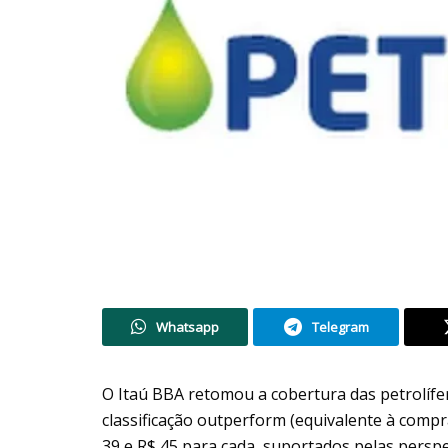
Whatsapp
Telegram
O Itaú BBA retomou a cobertura das petrolíf
classificação outperform (equivalente à compr
39 e R$ 45 para cada, suportados pelas persp