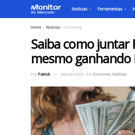
Notícias
Ferramentas
I
Home
Notícias
Economia
Saiba como juntar 
mesmo ganhando R
Por
Patrick
04/mar/2025
Em
Economia
,
Notícias