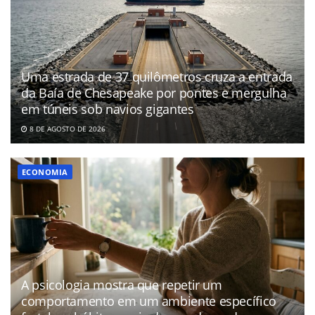
Uma estrada de 37 quilômetros cruza a entrada
da Baía de Chesapeake por pontes e mergulha
em túneis sob navios gigantes
8 DE AGOSTO DE 2026
ECONOMIA
A psicologia mostra que repetir um
comportamento em um ambiente específico