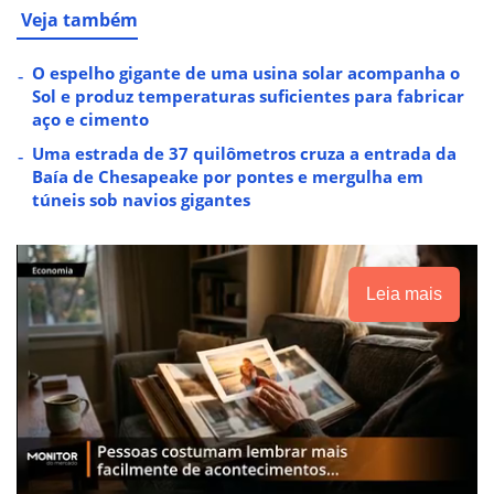
Veja também
O espelho gigante de uma usina solar acompanha o
Sol e produz temperaturas suficientes para fabricar
aço e cimento
Uma estrada de 37 quilômetros cruza a entrada da
Baía de Chesapeake por pontes e mergulha em
túneis sob navios gigantes
Leia mais