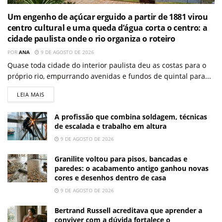
Um engenho de açúcar erguido a partir de 1881 virou
centro cultural e uma queda d’água corta o centro: a
cidade paulista onde o rio organiza o roteiro
POR
ANA
9 DE AGOSTO DE 2026
Quase toda cidade do interior paulista deu as costas para o
próprio rio, empurrando avenidas e fundos de quintal para...
LEIA MAIS
A profissão que combina soldagem, técnicas
de escalada e trabalho em altura
9 DE AGOSTO DE 2026
Granilite voltou para pisos, bancadas e
paredes: o acabamento antigo ganhou novas
cores e desenhos dentro de casa
9 DE AGOSTO DE 2026
Bertrand Russell acreditava que aprender a
conviver com a dúvida fortalece o