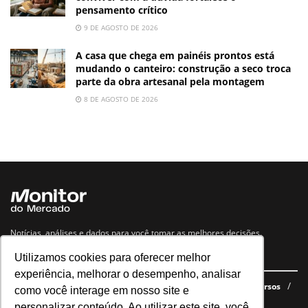
pensamento crítico
9 DE AGOSTO DE 2026
A casa que chega em painéis prontos está
mudando o canteiro: construção a seco troca
parte da obra artesanal pela montagem
8 DE AGOSTO DE 2026
Notícias, análises e dados para você tomar as melhores decisões.
Utilizamos cookies para oferecer melhor
Navegue no site
experiência, melhorar o desempenho, analisar
Últimas notícias
Quem somos
E-books gratuitos
Cursos
como você interage em nosso site e
Política de privacidade
personalizar conteúdo. Ao utilizar este site, você