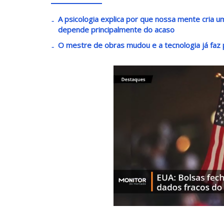
A psicologia explica por que nossa mente cria
depende principalmente do acaso
O mestre de obras mudou e a tecnologia já faz p