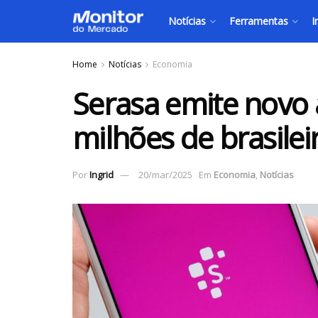
Notícias
Ferramentas
I
Home
Notícias
Economia
Serasa emite novo 
milhões de brasile
Por
Ingrid
20/mar/2025
Em
Economia
,
Notícias