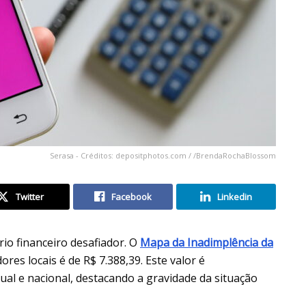
Serasa - Créditos: depositphotos.com / /BrendaRochaBlossom
Twitter
Facebook
Linkedin
io financeiro desafiador. O
Mapa da Inadimplência da
res locais é de R$ 7.388,39. Este valor é
ual e nacional, destacando a gravidade da situação