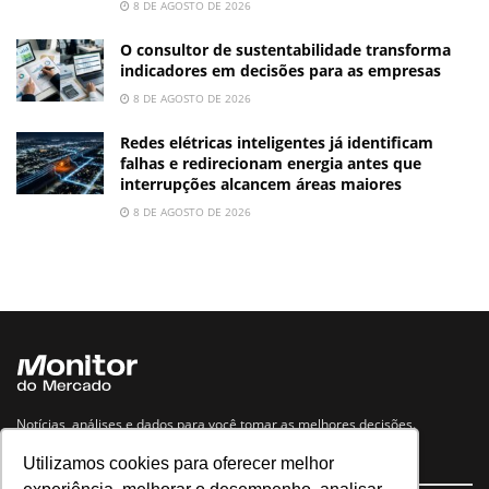
8 DE AGOSTO DE 2026
O consultor de sustentabilidade transforma
indicadores em decisões para as empresas
8 DE AGOSTO DE 2026
Redes elétricas inteligentes já identificam
falhas e redirecionam energia antes que
interrupções alcancem áreas maiores
8 DE AGOSTO DE 2026
Notícias, análises e dados para você tomar as melhores decisões.
Utilizamos cookies para oferecer melhor
Navegue no site