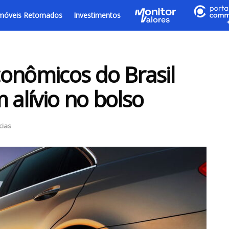
móveis Retomados
Investimentos
onômicos do Brasil
alívio no bolso
cias