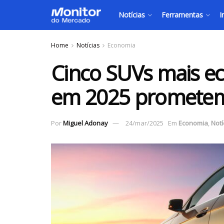
Notícias
Ferramentas
I
Home
Notícias
Economia
Cinco SUVs mais ec
em 2025 prometem 
Por
Miguel Adonay
24/mar/2025
Em
Economia
,
Notí