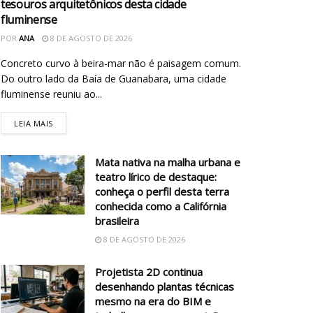
tesouros arquitetônicos desta cidade
fluminense
POR
ANA
8 DE AGOSTO DE 2026
Concreto curvo à beira-mar não é paisagem comum.
Do outro lado da Baía de Guanabara, uma cidade
fluminense reuniu ao...
LEIA MAIS
Mata nativa na malha urbana e
teatro lírico de destaque:
conheça o perfil desta terra
conhecida como a Califórnia
brasileira
8 DE AGOSTO DE 2026
Projetista 2D continua
desenhando plantas técnicas
mesmo na era do BIM e