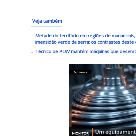
Veja também
Metade do território em regiões de mananciais, 
imensidão verde da serra: os contrastes deste 
Técnico de PLSV mantém máquinas que desenro