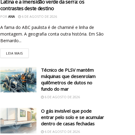
Latina e a imensidão verde da serra: os
contrastes deste destino
POR
ANA
6 DE AGOSTO DE 2026
A fama do ABC paulista é de chaminé e linha de
montagem. A geografia conta outra história. Em São
Bernardo...
LEIA MAIS
Técnico de PLSV mantém
máquinas que desenrolam
quilômetros de dutos no
fundo do mar
6 DE AGOSTO DE 2026
O gás invisível que pode
entrar pelo solo e se acumular
dentro de casas fechadas
6 DE AGOSTO DE 2026