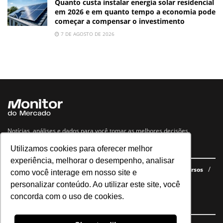
Quanto custa instalar energia solar residencial
em 2026 e em quanto tempo a economia pode
começar a compensar o investimento
7 DE AGOSTO DE 2026
Notícias, análises e dados para você tomar as melhores decisões.
Utilizamos cookies para oferecer melhor
Navegue no site
experiência, melhorar o desempenho, analisar
Últimas notícias
Quem somos
E-books gratuitos
Cursos
como você interage em nosso site e
Política de privacidade
personalizar conteúdo. Ao utilizar este site, você
concorda com o uso de cookies.
Siga nossas redes