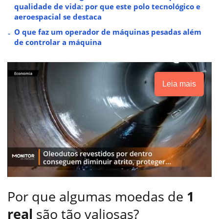
qualidade de vida: por que este polo tecnológico e
aeroespacial se destaca
O que faz um operador de máquinas pesadas além
de controlar a máquina
Leia mais
Por que algumas moedas de
1
real
são tão valiosas?