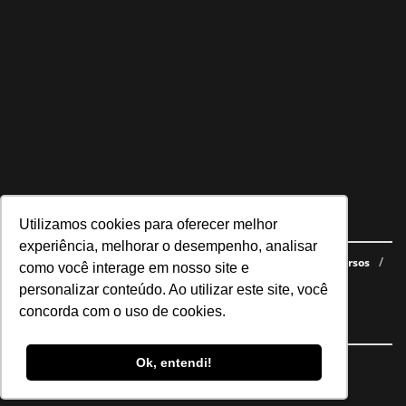
Utilizamos cookies para oferecer melhor
Navegue no site
experiência, melhorar o desempenho, analisar
Últimas notícias
Quem somos
E-books gratuitos
Cursos
como você interage em nosso site e
Política de privacidade
personalizar conteúdo. Ao utilizar este site, você
concorda com o uso de cookies.
Siga nossas redes
Ok, entendi!