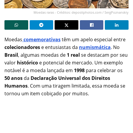
Moedas raras - Créditos: depositphotos.com / SergPoznanskiy
Moedas
comemorativas
têm um apelo especial entre
colecionadores
e entusiastas da
numismática
. No
Brasil
, algumas moedas de
1 real
se destacam por seu
valor
histórico
e potencial de mercado. Um exemplo
notável é a moeda lançada em
1998
para celebrar os
50 anos
da
Declaração Universal dos Direitos
Humanos
. Com uma tiragem limitada, essa moeda se
tornou um item cobiçado por muitos.