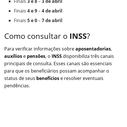
Finais
3 e 8
–
3 de abril
Finais
4 e 9
–
4 de abril
Finais
5 e 0
–
7 de abril
Como consultar o
INSS
?
Para verificar informações sobre
aposentadorias
,
auxílios
e
pensões
, o
INSS
disponibiliza três canais
principais de consulta. Esses canais são essenciais
para que os beneficiários possam acompanhar o
status de seus
benefícios
e resolver eventuais
pendências.