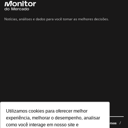
Notícias, análises e dados para você tomar as melhores decisões.
Utilizamos cookies para oferecer melhor
Navegue no site
experiência, melhorar o desempenho, analisar
Últimas notícias
Quem somos
E-books gratuitos
Cursos
como você interage em nosso site e