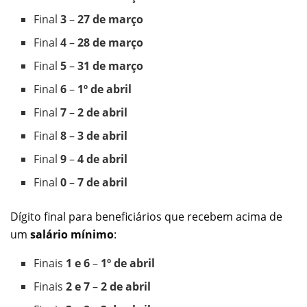
Final
3
–
27 de março
Final
4
–
28 de março
Final
5
–
31 de março
Final
6
–
1º de abril
Final
7
–
2 de abril
Final
8
–
3 de abril
Final
9
–
4 de abril
Final
0
–
7 de abril
Dígito final para beneficiários que recebem acima de
um
salário mínimo
:
Finais
1 e 6
–
1º de abril
Finais
2 e 7
–
2 de abril