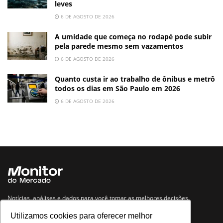
leves
6 DE AGOSTO DE 2026
A umidade que começa no rodapé pode subir
pela parede mesmo sem vazamentos
6 DE AGOSTO DE 2026
Quanto custa ir ao trabalho de ônibus e metrô
todos os dias em São Paulo em 2026
6 DE AGOSTO DE 2026
Notícias, análises e dados para você tomar as melhores decisões.
Utilizamos cookies para oferecer melhor
Navegue no site