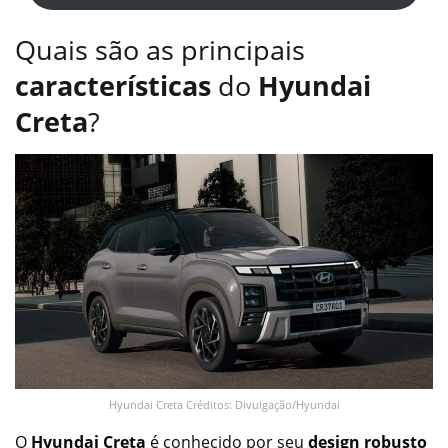
Quais são as principais
características
do
Hyundai
Creta
?
Hyundai Creta Créditos: Divulgação/Hyundai
O
Hyundai Creta
é conhecido por seu
design robusto