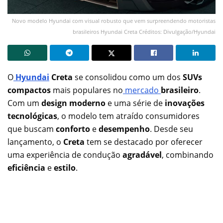
Novo modelo Hyundai com visual robusto que vem surpreendendo motoristas
brasileiros Hyundai Creta Créditos: Divulgação/Hyundai
O
Hyundai
Creta
se consolidou como um dos
SUVs
compactos
mais populares no
mercado
brasileiro
.
Com um
design moderno
e uma série de
inovações
tecnológicas
, o modelo tem atraído consumidores
que buscam
conforto
e
desempenho
. Desde seu
lançamento, o
Creta
tem se destacado por oferecer
uma experiência de condução
agradável
, combinando
eficiência
e
estilo
.