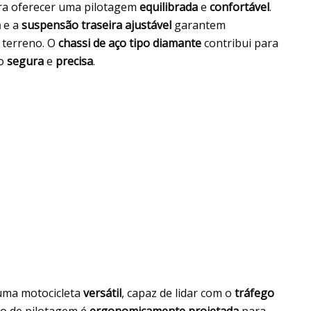
ara oferecer uma pilotagem
equilibrada
e
confortável
.
a
e a
suspensão traseira ajustável
garantem
 terreno. O
chassi de aço tipo diamante
contribui para
ão
segura
e
precisa
.
ma motocicleta
versátil
, capaz de lidar com o
tráfego
ão de pilotagem é
ergonomicamente projetada
para