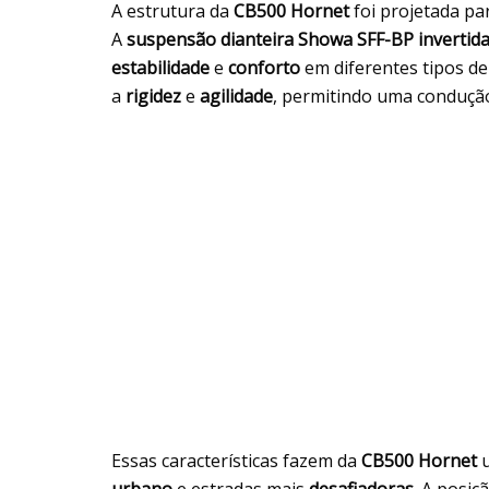
A estrutura da
CB500 Hornet
foi projetada p
A
suspensão dianteira Showa SFF-BP invertid
estabilidade
e
conforto
em diferentes tipos de
a
rigidez
e
agilidade
, permitindo uma conduç
Essas características fazem da
CB500 Hornet
u
urbano
e estradas mais
desafiadoras
. A posiç