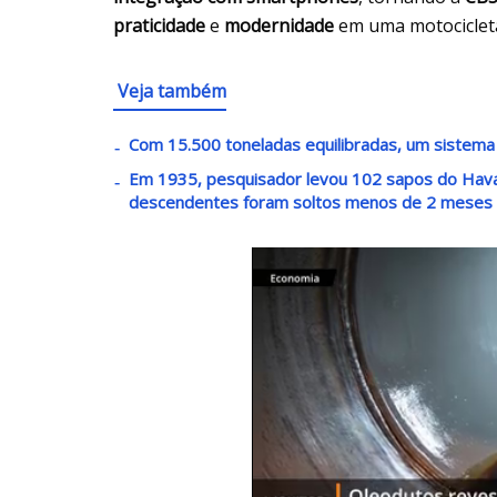
praticidade
e
modernidade
em uma motociclet
Veja também
Com 15.500 toneladas equilibradas, um sistema
Em 1935, pesquisador levou 102 sapos do Havaí 
descendentes foram soltos menos de 2 meses