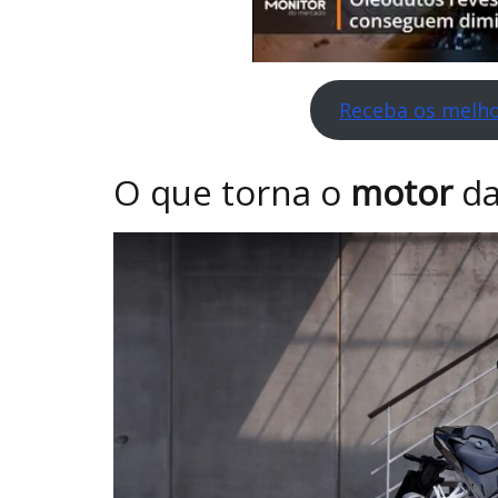
Receba os melho
O que torna o
motor
d