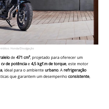
éditos: Honda/Divulgação
ralelo
de
471 cm³
, projetado para oferecer um
 cv de potência
e
4,5 kgf.m de torque
, este motor
va
, ideal para o ambiente
urbano
. A
refrigeração
ísticas que garantem um desempenho
consistente
,