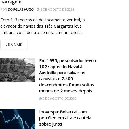
barragem
POR
DOUGLAS HUGO
6 DE AGOSTO DE 2026
Com 113 metros de deslocamento vertical, o
elevador de navios das Três Gargantas leva
embarcações dentro de uma câmara cheia...
LEIA MAIS
Em 1935, pesquisador levou
102 sapos do Havaí à
Austrália para salvar os
canaviais e 2.400
descendentes foram soltos
menos de 2 meses depois
6 DE AGOSTO DE 2026
Ibovespa: Bolsa cai com
petróleo em alta e cautela
sobre juros