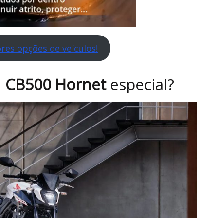
res opções de veículos!
a
CB500 Hornet
especial?