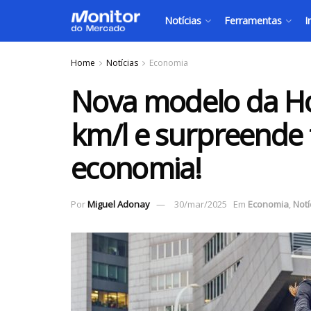
Notícias
Ferramentas
I
Home
Notícias
Economia
Nova modelo da H
km/l e surpreende
economia!
Por
Miguel Adonay
30/mar/2025
Em
Economia
,
Notí