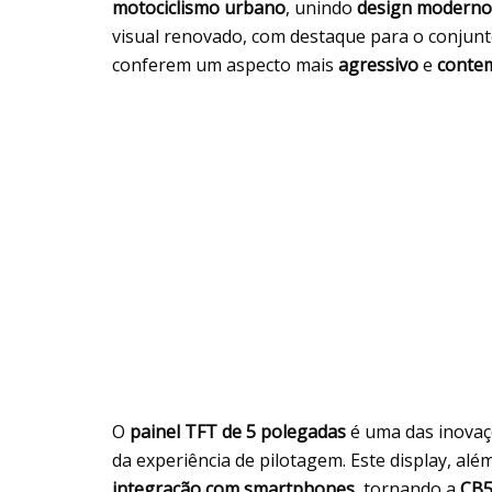
motociclismo urbano
, unindo
design moderno
visual renovado, com destaque para o conjun
conferem um aspecto mais
agressivo
e
conte
O
painel TFT de 5 polegadas
é uma das inovaç
da experiência de pilotagem. Este display, al
integração com smartphones
, tornando a
CB5