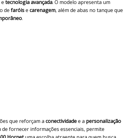
e
tecnologia avançada
. O modelo apresenta um
to de
faróis
e
carenagem
, além de abas no tanque que
mporâneo
.
ões que reforçam a
conectividade
e a
personalização
ém de fornecer informações essenciais, permite
00 Hornet
uma escolha atraente para quem busca