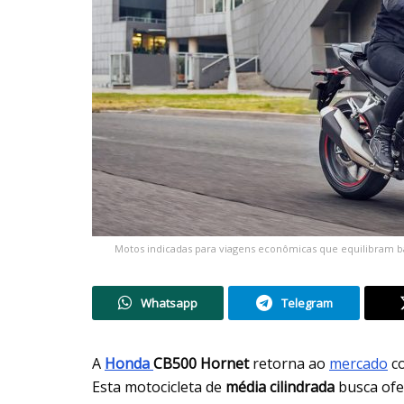
Motos indicadas para viagens econômicas que equilibram 
Whatsapp
Telegram
A
Honda
CB500 Hornet
retorna ao
mercado
co
Esta motocicleta de
média cilindrada
busca ofe