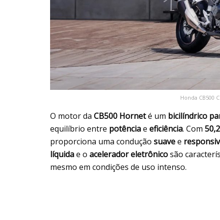
Honda CB500 Cr
O motor da
CB500 Hornet
é um
bicilíndrico pa
equilíbrio entre
potência
e
eficiência
. Com
50,2
proporciona uma condução
suave
e
responsi
líquida
e o
acelerador eletrônico
são caracter
mesmo em condições de uso intenso.