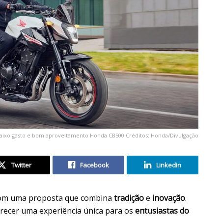
baixo gasto e bom aproveitamento Honda CB500 Créditos: Honda/Divulgação
Twitter
Facebook
Linkedin
m uma proposta que combina
tradição
e
inovação
.
recer uma experiência única para os
entusiastas do