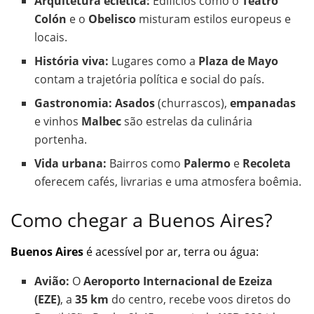
Arquitetura eclética:
Edifícios como o
Teatro
Colón
e o
Obelisco
misturam estilos europeus e
locais.
História viva:
Lugares como a
Plaza de Mayo
contam a trajetória política e social do país.
Gastronomia:
Asados
(churrascos),
empanadas
e vinhos
Malbec
são estrelas da culinária
portenha.
Vida urbana:
Bairros como
Palermo
e
Recoleta
oferecem cafés, livrarias e uma atmosfera boêmia.
Como chegar a Buenos Aires?
Buenos Aires
é acessível por ar, terra ou água:
Avião:
O
Aeroporto Internacional de Ezeiza
(EZE)
, a
35 km
do centro, recebe voos diretos do