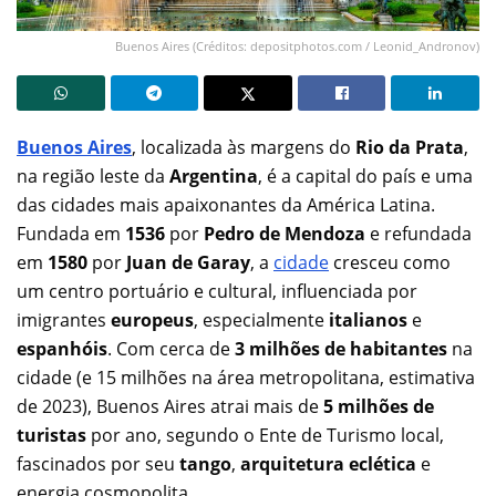
Buenos Aires (Créditos: depositphotos.com / Leonid_Andronov)
Buenos Aires
, localizada às margens do
Rio da Prata
,
na região leste da
Argentina
, é a capital do país e uma
das cidades mais apaixonantes da América Latina.
Fundada em
1536
por
Pedro de Mendoza
e refundada
em
1580
por
Juan de Garay
, a
cidade
cresceu como
um centro portuário e cultural, influenciada por
imigrantes
europeus
, especialmente
italianos
e
espanhóis
. Com cerca de
3 milhões de habitantes
na
cidade (e 15 milhões na área metropolitana, estimativa
de 2023), Buenos Aires atrai mais de
5 milhões de
turistas
por ano, segundo o Ente de Turismo local,
fascinados por seu
tango
,
arquitetura eclética
e
energia cosmopolita.