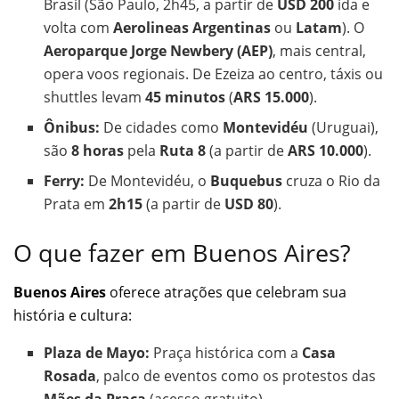
Brasil (São Paulo, 2h45, a partir de
USD 200
ida e
volta com
Aerolineas Argentinas
ou
Latam
). O
Aeroparque Jorge Newbery (AEP)
, mais central,
opera voos regionais. De Ezeiza ao centro, táxis ou
shuttles levam
45 minutos
(
ARS 15.000
).
Ônibus:
De cidades como
Montevidéu
(Uruguai),
são
8 horas
pela
Ruta 8
(a partir de
ARS 10.000
).
Ferry:
De Montevidéu, o
Buquebus
cruza o Rio da
Prata em
2h15
(a partir de
USD 80
).
O que fazer em Buenos Aires?
Buenos Aires
oferece atrações que celebram sua
história e cultura:
Plaza de Mayo:
Praça histórica com a
Casa
Rosada
, palco de eventos como os protestos das