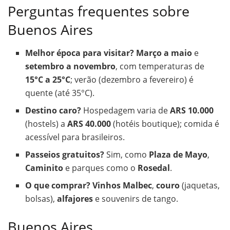
Perguntas frequentes sobre
Buenos Aires
Melhor época para visitar?
Março a maio
e
setembro a novembro
, com temperaturas de
15°C a 25°C
; verão (dezembro a fevereiro) é
quente (até 35°C).
Destino caro?
Hospedagem varia de
ARS 10.000
(hostels) a
ARS 40.000
(hotéis boutique); comida é
acessível para brasileiros.
Passeios gratuitos?
Sim, como
Plaza de Mayo
,
Caminito
e parques como o
Rosedal
.
O que comprar?
Vinhos Malbec
,
couro
(jaquetas,
bolsas),
alfajores
e souvenirs de tango.
Buenos Aires