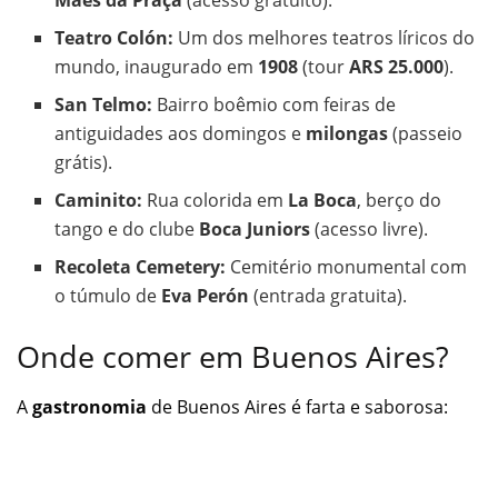
Mães da Praça
(acesso gratuito).
Teatro Colón:
Um dos melhores teatros líricos do
mundo, inaugurado em
1908
(tour
ARS 25.000
).
San Telmo:
Bairro boêmio com feiras de
antiguidades aos domingos e
milongas
(passeio
grátis).
Caminito:
Rua colorida em
La Boca
, berço do
tango e do clube
Boca Juniors
(acesso livre).
Recoleta Cemetery:
Cemitério monumental com
o túmulo de
Eva Perón
(entrada gratuita).
Onde comer em Buenos Aires?
A
gastronomia
de Buenos Aires é farta e saborosa: