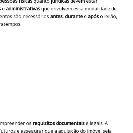
pessoas físicas
quanto
jurídicas
devem estar
s
e
administrativas
que envolvem essa modalidade de
mentos são necessários
antes
,
durante
e
após
o leilão,
ratempos.
compreender os
requisitos documentais
e legais. A
turos e assegurar que a aquisição do imóvel seja