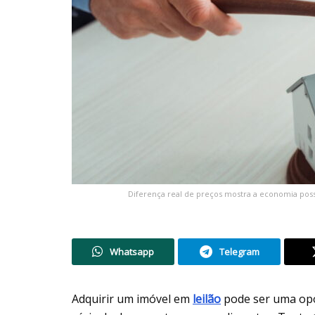
Diferença real de preços mostra a economia possí
Whatsapp
Telegram
Adquirir um imóvel em
leilão
pode ser uma op