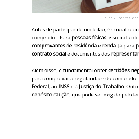
Leilão – Créditos: d
Antes de participar de um leilão, é crucial re
comprador. Para
pessoas físicas
, isso inclui 
comprovantes de residência
e
renda
. Já para
p
contrato social
e documentos dos
representan
Além disso, é fundamental obter
certidões neg
para comprovar a regularidade do comprador.
Federal
, ao
INSS
e à
Justiça do Trabalho
. Out
depósito caução
, que pode ser exigido pelo le