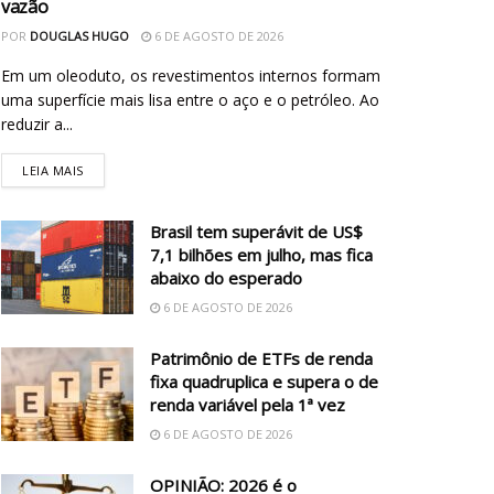
vazão
POR
DOUGLAS HUGO
6 DE AGOSTO DE 2026
Em um oleoduto, os revestimentos internos formam
uma superfície mais lisa entre o aço e o petróleo. Ao
reduzir a...
LEIA MAIS
Brasil tem superávit de US$
7,1 bilhões em julho, mas fica
abaixo do esperado
6 DE AGOSTO DE 2026
Patrimônio de ETFs de renda
fixa quadruplica e supera o de
renda variável pela 1ª vez
6 DE AGOSTO DE 2026
OPINIÃO: 2026 é o