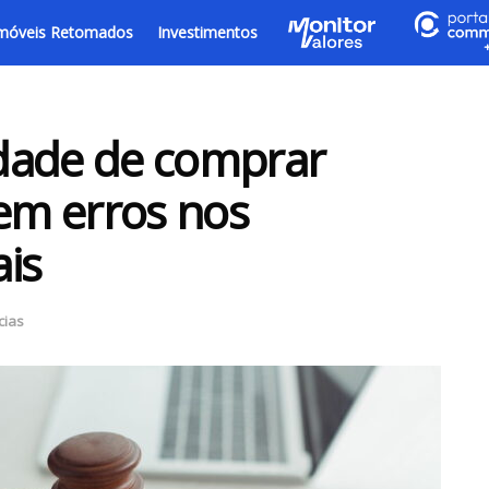
móveis Retomados
Investimentos
dade de comprar
sem erros nos
is
cias