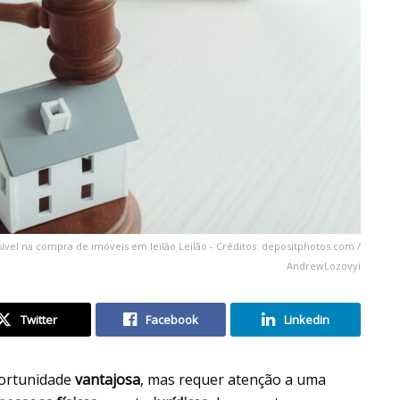
vel na compra de imóveis em leilão Leilão - Créditos: depositphotos.com /
AndrewLozovyi
Twitter
Facebook
Linkedin
ortunidade
vantajosa
, mas requer atenção a uma