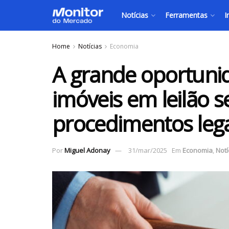
Notícias
Ferramentas
I
Home
Notícias
Economia
A grande oportuni
imóveis em leilão 
procedimentos lega
Por
Miguel Adonay
31/mar/2025
Em
Economia
,
Notí