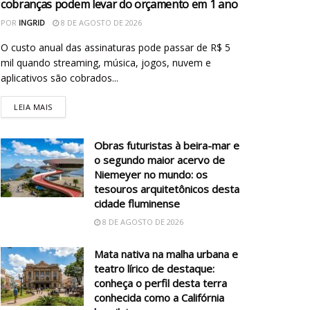
cobranças podem levar do orçamento em 1 ano
POR
INGRID
8 DE AGOSTO DE 2026
O custo anual das assinaturas pode passar de R$ 5
mil quando streaming, música, jogos, nuvem e
aplicativos são cobrados...
LEIA MAIS
Obras futuristas à beira-mar e
o segundo maior acervo de
Niemeyer no mundo: os
tesouros arquitetônicos desta
cidade fluminense
8 DE AGOSTO DE 2026
Mata nativa na malha urbana e
teatro lírico de destaque:
conheça o perfil desta terra
conhecida como a Califórnia