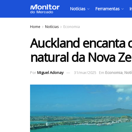
Notícias
Ferramentas
I
Home
Notícias
Economia
Auckland encanta 
natural da Nova Z
Por
Miguel Adonay
31/mar/2025
Em
Economia
,
Notí