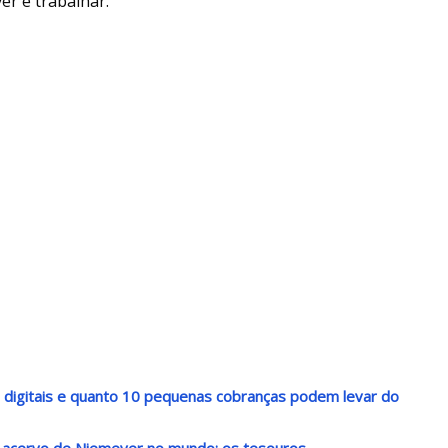
er e trabalhar.
s digitais e quanto 10 pequenas cobranças podem levar do
r acervo de Niemeyer no mundo: os tesouros