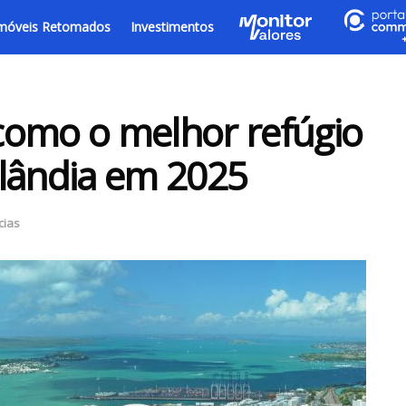
móveis Retomados
Investimentos
como o melhor refúgio
elândia em 2025
cias