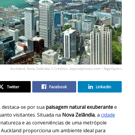
Auckland, Nova Zelândia // Créditos: depositphotos.com / NigelSpiers
Twitter
Facebook
Linkedin
”, destaca-se por sua
paisagem natural exuberante
e
uanto visitantes. Situada na
Nova Zelândia
, a
cidade
da natureza e as conveniências de uma metrópole
, Auckland proporciona um ambiente ideal para