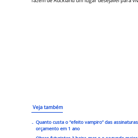
fazem de Auckland um lugar desejável para viv
Veja também
Quanto custa o “efeito vampiro” das assinatura
orçamento em 1 ano
Obras futuristas à beira-mar e o segundo maio