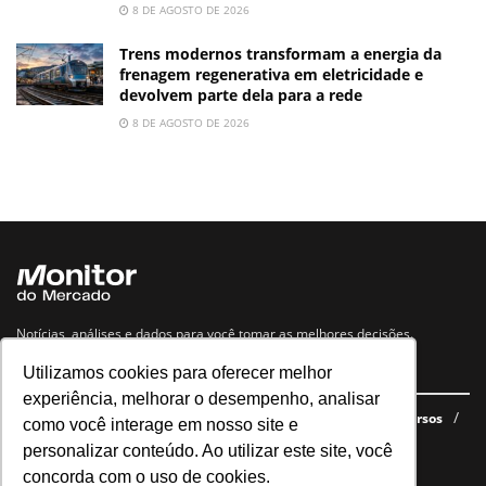
8 DE AGOSTO DE 2026
Trens modernos transformam a energia da
frenagem regenerativa em eletricidade e
devolvem parte dela para a rede
8 DE AGOSTO DE 2026
Notícias, análises e dados para você tomar as melhores decisões.
Utilizamos cookies para oferecer melhor
Navegue no site
experiência, melhorar o desempenho, analisar
Últimas notícias
Quem somos
E-books gratuitos
Cursos
como você interage em nosso site e
Política de privacidade
personalizar conteúdo. Ao utilizar este site, você
concorda com o uso de cookies.