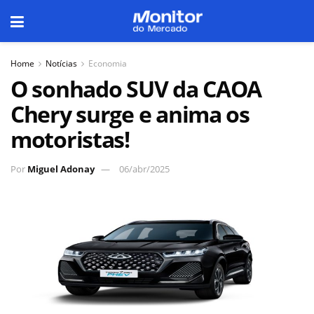
Home
Notícias
Economia
O sonhado SUV da CAOA
Chery surge e anima os
motoristas!
Por
Miguel Adonay
06/abr/2025