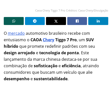
Caoa Chery Tiggo 7 Pro Créditos: Caoa Chery/Divulgação
O
mercado
automotivo brasileiro recebe com
entusiasmo o
CAOA
Chery
Tiggo 7 Pro
, um
SUV
híbrido
que promete redefinir padrões com seu
design arrojado
e
tecnologia de ponta
. Este
lançamento da marca chinesa destaca-se por sua
combinação de
sofisticação
e
eficiência
, atraindo
consumidores que buscam um veículo que alie
desempenho
e
sustentabilidade
.