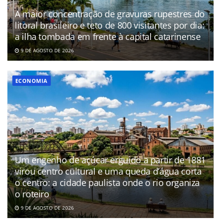
A maior concentração de gravuras rupestres do
litoral brasileiro e teto de 800 visitantes por dia:
a ilha tombada em frente à capital catarinense
9 DE AGOSTO DE 2026
ECONOMIA
Um engenho de açúcar erguido a partir de 1881
virou centro cultural e uma queda d’água corta
o centro: a cidade paulista onde o rio organiza
o roteiro
9 DE AGOSTO DE 2026