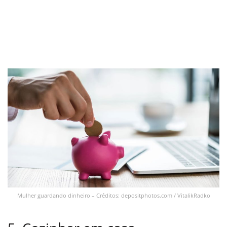
Mulher guardando dinheiro – Créditos: depositphotos.com / VitalikRadko