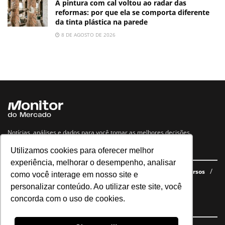
A pintura com cal voltou ao radar das
reformas: por que ela se comporta diferente
da tinta plástica na parede
8 DE AGOSTO DE 2026
Notícias, análises e dados para você tomar as melhores decisões.
Utilizamos cookies para oferecer melhor
Navegue no site
experiência, melhorar o desempenho, analisar
Últimas notícias
Quem somos
E-books gratuitos
Cursos
como você interage em nosso site e
Política de privacidade
personalizar conteúdo. Ao utilizar este site, você
concorda com o uso de cookies.
Siga nossas redes