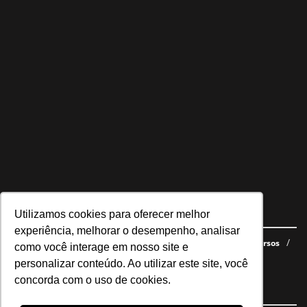
Utilizamos cookies para oferecer melhor
Navegue no site
experiência, melhorar o desempenho, analisar
Últimas notícias
Quem somos
E-books gratuitos
Cursos
como você interage em nosso site e
Política de privacidade
personalizar conteúdo. Ao utilizar este site, você
concorda com o uso de cookies.
Siga nossas redes