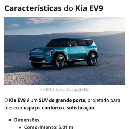
Características
do
Kia EV9
KIA EV9 Créditos: Divulgação/Kia
O
Kia EV9
é um
SUV de grande porte
, projetado para
oferecer
espaço
,
conforto
e
sofisticação
:
Dimensões
:
Comprimento
:
5,01 m
.