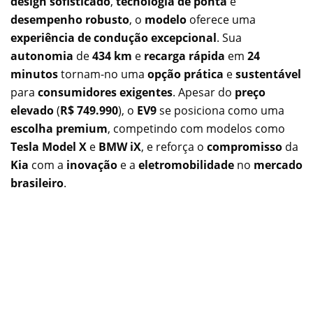
design sofisticado
,
tecnologia de ponta
e
desempenho robusto
, o
modelo
oferece uma
experiência de condução excepcional
. Sua
autonomia
de
434 km
e
recarga rápida
em
24
minutos
tornam-no uma
opção prática
e
sustentável
para
consumidores exigentes
. Apesar do
preço
elevado
(
R$ 749.990
), o
EV9
se posiciona como uma
escolha premium
, competindo com modelos como
Tesla Model X
e
BMW iX
, e reforça o
compromisso
da
Kia
com a
inovação
e a
eletromobilidade
no
mercado
brasileiro
.