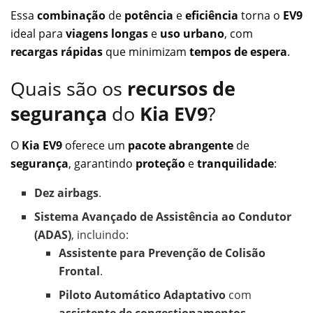
Essa
combinação
de
potência
e
eficiência
torna o
EV9
ideal para
viagens longas
e
uso urbano
, com
recargas rápidas
que minimizam
tempos de espera
.
Quais são os
recursos de
segurança
do
Kia EV9
?
O
Kia EV9
oferece um
pacote abrangente
de
segurança
, garantindo
proteção
e
tranquilidade
:
Dez airbags
.
Sistema Avançado de Assistência ao Condutor
(ADAS)
, incluindo:
Assistente para Prevenção de Colisão
Frontal
.
Piloto Automático Adaptativo
com
assistente de congestionamentos
.