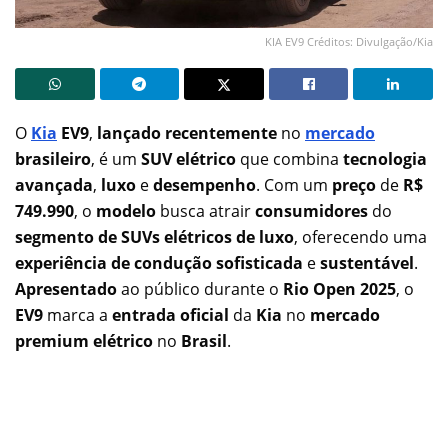
KIA EV9 Créditos: Divulgação/Kia
O
Kia
EV9
,
lançado recentemente
no
mercado
brasileiro
, é um
SUV elétrico
que combina
tecnologia
avançada
,
luxo
e
desempenho
. Com um
preço
de
R$
749.990
, o
modelo
busca atrair
consumidores
do
segmento de SUVs elétricos de luxo
, oferecendo uma
experiência de condução sofisticada
e
sustentável
.
Apresentado
ao público durante o
Rio Open 2025
, o
EV9
marca a
entrada oficial
da
Kia
no
mercado
premium elétrico
no
Brasil
.