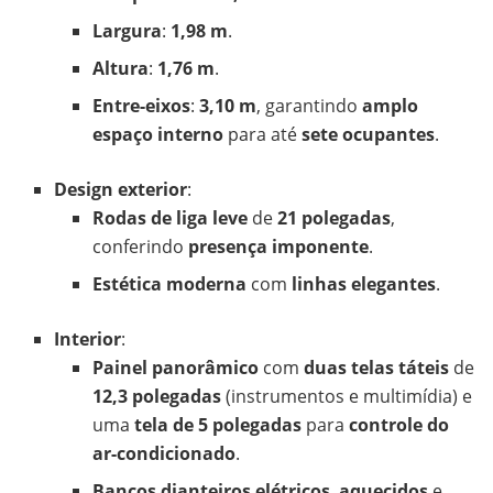
Largura
:
1,98 m
.
Altura
:
1,76 m
.
Entre-eixos
:
3,10 m
, garantindo
amplo
espaço interno
para até
sete ocupantes
.
Design exterior
:
Rodas de liga leve
de
21 polegadas
,
conferindo
presença imponente
.
Estética moderna
com
linhas elegantes
.
Interior
:
Painel panorâmico
com
duas telas táteis
de
12,3 polegadas
(instrumentos e multimídia) e
uma
tela de 5 polegadas
para
controle do
ar-condicionado
.
Bancos dianteiros elétricos
,
aquecidos
e