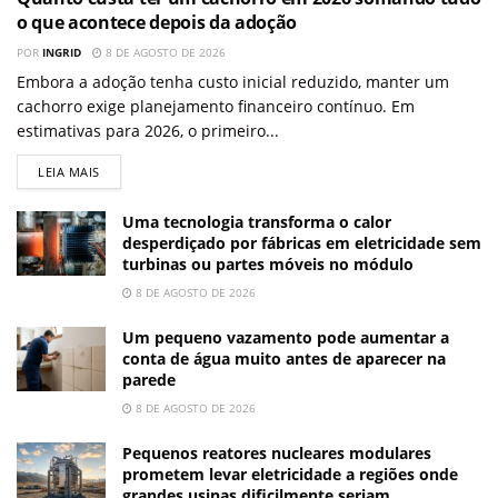
o que acontece depois da adoção
POR
INGRID
8 DE AGOSTO DE 2026
Embora a adoção tenha custo inicial reduzido, manter um
cachorro exige planejamento financeiro contínuo. Em
estimativas para 2026, o primeiro...
LEIA MAIS
Uma tecnologia transforma o calor
desperdiçado por fábricas em eletricidade sem
turbinas ou partes móveis no módulo
8 DE AGOSTO DE 2026
Um pequeno vazamento pode aumentar a
conta de água muito antes de aparecer na
parede
8 DE AGOSTO DE 2026
Pequenos reatores nucleares modulares
prometem levar eletricidade a regiões onde
grandes usinas dificilmente seriam