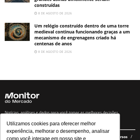
construídas
8 DE AGOSTO DE 2026
Um relógio construído dentro de uma torre
medieval continua funcionando graças a um
mecanismo de engrenagens criado há
centenas de anos
8 DE AGOSTO DE 2026
Notícias, análises e dados para você tomar as melhores decisões.
Utilizamos cookies para oferecer melhor
Navegue no site
experiência, melhorar o desempenho, analisar
Últimas notícias
Quem somos
E-books gratuitos
Cursos
como você interage em nosso site e