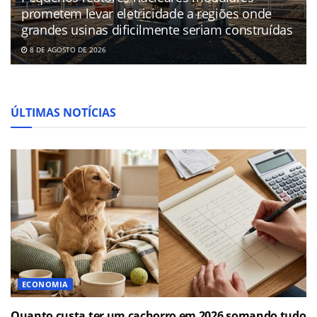
prometem levar eletricidade a regiões onde
grandes usinas dificilmente seriam construídas
8 DE AGOSTO DE 2026
ÚLTIMAS NOTÍCIAS
ECONOMIA
Quanto custa ter um cachorro em 2026 somando tudo