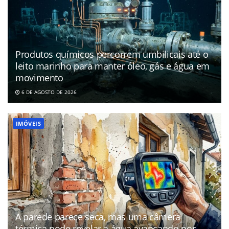
Produtos químicos percorrem umbilicais até o
leito marinho para manter óleo, gás e água em
movimento
6 DE AGOSTO DE 2026
IMÓVEIS
A parede parece seca, mas uma câmera
térmica pode revelar a água avançando por