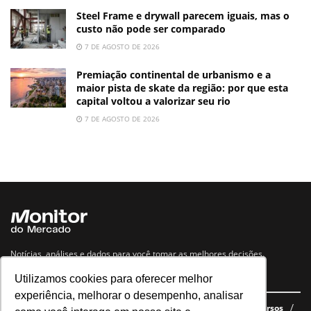
Steel Frame e drywall parecem iguais, mas o
custo não pode ser comparado
7 DE AGOSTO DE 2026
Premiação continental de urbanismo e a
maior pista de skate da região: por que esta
capital voltou a valorizar seu rio
7 DE AGOSTO DE 2026
Notícias, análises e dados para você tomar as melhores decisões.
Utilizamos cookies para oferecer melhor
Navegue no site
experiência, melhorar o desempenho, analisar
Últimas notícias
Quem somos
E-books gratuitos
Cursos