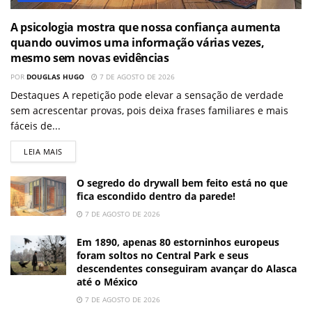
A psicologia mostra que nossa confiança aumenta
quando ouvimos uma informação várias vezes,
mesmo sem novas evidências
POR
DOUGLAS HUGO
7 DE AGOSTO DE 2026
Destaques A repetição pode elevar a sensação de verdade
sem acrescentar provas, pois deixa frases familiares e mais
fáceis de...
LEIA MAIS
O segredo do drywall bem feito está no que
fica escondido dentro da parede!
7 DE AGOSTO DE 2026
Em 1890, apenas 80 estorninhos europeus
foram soltos no Central Park e seus
descendentes conseguiram avançar do Alasca
até o México
7 DE AGOSTO DE 2026