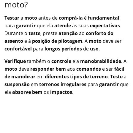
moto?
Testar
a
moto
antes de
comprá-la
é
fundamental
para
garantir
que ela
atende
às suas
expectativas
.
Durante o
teste
, preste
atenção
ao
conforto do
assento
e à
posição de pilotagem
. A
moto
deve ser
confortável
para
longos períodos
de
uso
.
Verifique
também o
controle
e a
manobrabilidade
. A
moto
deve
responder bem
aos
comandos
e ser
fácil
de manobrar
em
diferentes tipos de terreno
.
Teste
a
suspensão
em
terrenos irregulares
para
garantir
que
ela
absorve bem
os
impactos
.