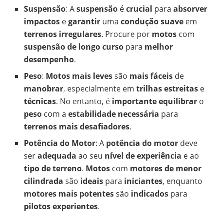
Suspensão
: A
suspensão
é
crucial
para
absorver
impactos
e
garantir
uma
condução suave
em
terrenos irregulares
. Procure por
motos
com
suspensão de longo curso
para
melhor
desempenho
.
Peso
:
Motos mais leves
são
mais fáceis
de
manobrar
, especialmente em
trilhas estreitas
e
técnicas
. No entanto, é
importante equilibrar
o
peso
com a
estabilidade necessária
para
terrenos mais desafiadores
.
Potência do Motor
: A
potência do motor
deve
ser
adequada
ao seu
nível de experiência
e ao
tipo de terreno
.
Motos
com
motores de menor
cilindrada
são
ideais
para
iniciantes
, enquanto
motores mais potentes
são
indicados
para
pilotos experientes
.