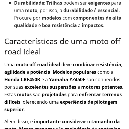
Durabilidade
:
Trilhas
podem ser
exigentes
para
uma
moto
, por isso, a
durabilidade
é
essencial
.
Procure por
modelos
com
componentes de alta
qualidade
e
boa resistência
a
impactos
.
Características de uma moto off-
road ideal
Uma
moto off-road ideal
deve
combinar resistência
,
agilidade
e
potência
.
Modelos populares
como a
Honda CRF450R
e a
Yamaha YZ450F
são conhecidos
por suas
excelentes suspensões
e
motores potentes
.
Estas
motos
são
projetadas
para
enfrentar terrenos
difíceis
, oferecendo uma
experiência de pilotagem
superior
.
Além disso, é
importante considerar
o
tamanho da
moto
.
Motos menores
são
mais fáceis
de
controlar
,