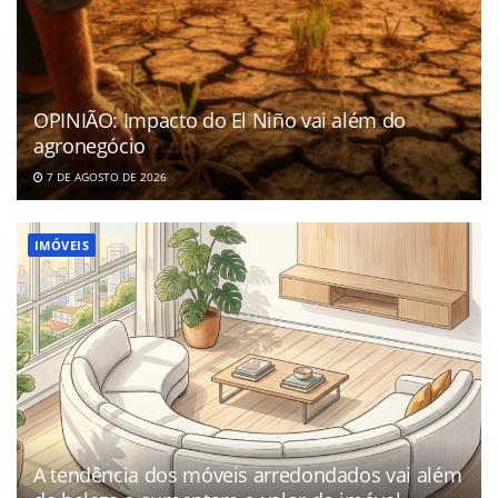
OPINIÃO: Impacto do El Niño vai além do
agronegócio
7 DE AGOSTO DE 2026
IMÓVEIS
A tendência dos móveis arredondados vai além