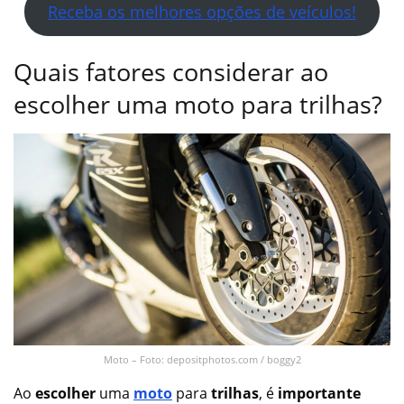
Receba os melhores opções de veículos!
Quais fatores considerar ao
escolher uma moto para trilhas?
Moto – Foto: depositphotos.com / boggy2
Ao
escolher
uma
moto
para
trilhas
, é
importante