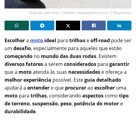
Roda de uma moto - Créditos: depositphotos.com / Y-Boychenko
Escolher
a
moto
ideal
para
trilhas
e
off-road
pode ser
um
desafio
, especialmente para aqueles que estão
começando
no
mundo das duas rodas
. Existem
diversos fatores
a serem
considerados
para
garantir
que a
moto
atenda às suas
necessidades
e ofereça a
melhor experiência
possível. Este
guia detalhado
ajudará a
entender
o que
procurar
ao
escolher
uma
moto
para
trilhas
, considerando
aspectos
como
tipo
de terreno
,
suspensão
,
peso
,
potência do motor
e
durabilidade
.