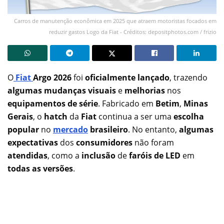
Carros de manutenção econômica em 2025 que atraem motoristas focados em
reduzir gastos Logo da Fiat - Créditos: depositphotos.com / frizio
O
Fiat
Argo 2026
foi
oficialmente lançado
, trazendo
algumas mudanças visuais
e
melhorias
nos
equipamentos de série
. Fabricado em
Betim
,
Minas
Gerais
, o
hatch
da
Fiat
continua a ser uma
escolha
popular
no
mercado
brasileiro
. No entanto,
algumas
expectativas
dos
consumidores
não foram
atendidas
, como a
inclusão
de
faróis de LED
em
todas as versões
.