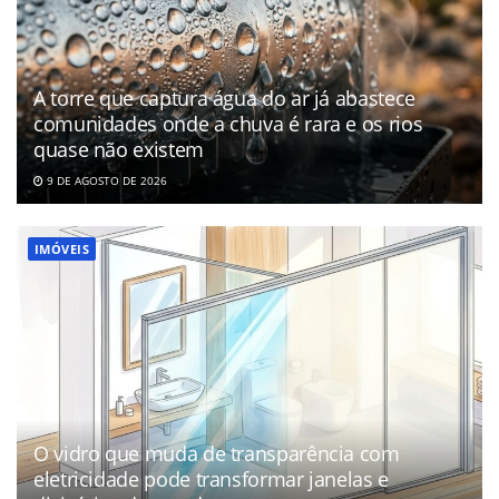
A torre que captura água do ar já abastece
comunidades onde a chuva é rara e os rios
quase não existem
9 DE AGOSTO DE 2026
IMÓVEIS
O vidro que muda de transparência com
eletricidade pode transformar janelas e