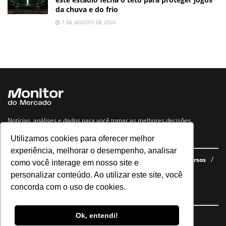
da chuva e do frio
7 DE AGOSTO DE 2026
Notícias, análises e dados para você tomar as melhores decisões.
Utilizamos cookies para oferecer melhor
Navegue no site
experiência, melhorar o desempenho, analisar
Últimas notícias
Quem somos
E-books gratuitos
Cursos
como você interage em nosso site e
Política de privacidade
personalizar conteúdo. Ao utilizar este site, você
concorda com o uso de cookies.
Siga nossas redes
Ok, entendi!