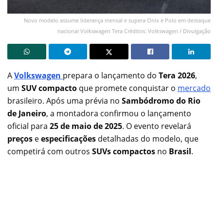
Novo modelo assume liderança mensal e supera Onix e Polo em destaque
nacional Volkswagen Tera Créditos: Volkswagen / Divulgação
A
Volkswagen
prepara o lançamento do
Tera 2026
,
um
SUV compacto
que promete conquistar o
mercado
brasileiro. Após uma prévia no
Sambódromo do Rio
de Janeiro
, a montadora confirmou o lançamento
oficial para
25 de maio de 2025
. O evento revelará
preços
e
especificações
detalhadas do modelo, que
competirá com outros
SUVs compactos
no
Brasil
.