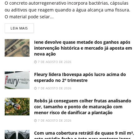
O concreto autorregenerativo incorpora bactérias, cápsulas
ou aditivos que reagem quando a água alcança uma fissura.
O material pode selar...
LEIA MAIS
Iene devolve quase metade dos ganhos após
intervenção histórica e mercado já aposta em
nova ação
7 DE AGOSTO DE 2026
Fleury lidera Ibovespa após lucro acima do
esperado no 2º trimestre
7 DE AGOSTO DE 2026
Robôs já conseguem colher frutas analisando
cor, tamanho e ponto de maturação com
menor risco de danificar a plantação
7 DE AGOSTO DE 2026
Com uma cobertura retrátil de quase 9 mil m²,
este estádio fecha o teto para proteger jogos