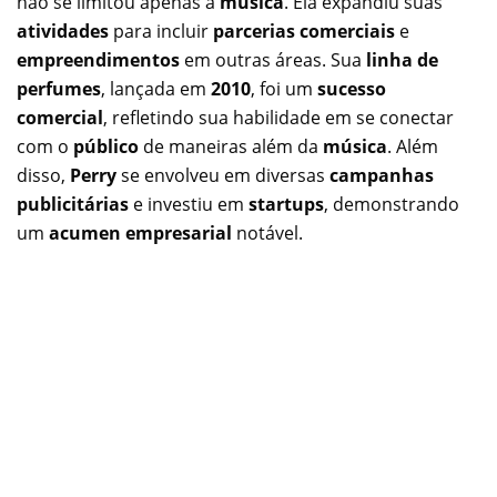
não se limitou apenas à
música
. Ela expandiu suas
atividades
para incluir
parcerias comerciais
e
empreendimentos
em outras áreas. Sua
linha de
perfumes
, lançada em
2010
, foi um
sucesso
comercial
, refletindo sua habilidade em se conectar
com o
público
de maneiras além da
música
. Além
disso,
Perry
se envolveu em diversas
campanhas
publicitárias
e investiu em
startups
, demonstrando
um
acumen empresarial
notável.