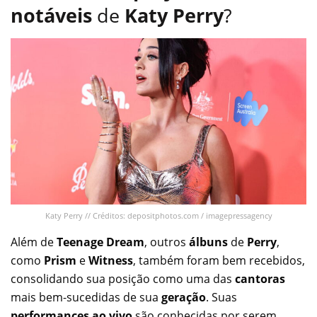
notáveis
de
Katy Perry
?
Katy Perry // Créditos: depositphotos.com / imagepressagency
Além de
Teenage Dream
, outros
álbuns
de
Perry
,
como
Prism
e
Witness
, também foram bem recebidos,
consolidando sua posição como uma das
cantoras
mais bem-sucedidas de sua
geração
. Suas
performances ao vivo
são conhecidas por serem