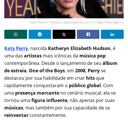
Katy Perry // Créditos: depositphotos.com / Image Press Agency
Katy Perry
, nascida
Katheryn Elizabeth Hudson
, é
uma das
artistas
mais icônicas da
música pop
contemporânea. Desde o lançamento de seu
álbum
de estreia
,
One of the Boys
, em
2008
,
Perry
se
destacou por sua habilidade em criar
hits
que
rapidamente conquistaram o
público global
. Com
uma
presença marcante
no cenário musical, ela se
tornou uma
figura influente
, não apenas por suas
músicas
, mas também por sua capacidade de se
reinventar
constantemente.