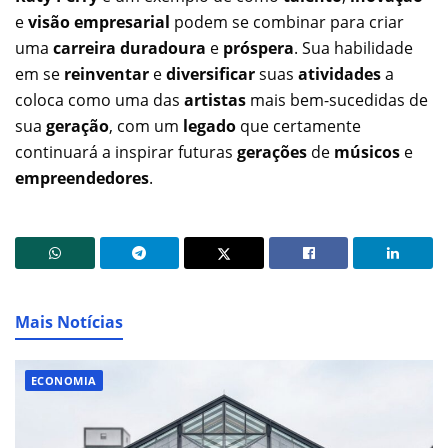
e
visão empresarial
podem se combinar para criar
uma
carreira duradoura
e
próspera
. Sua habilidade
em se
reinventar
e
diversificar
suas
atividades
a
coloca como uma das
artistas
mais bem-sucedidas de
sua
geração
, com um
legado
que certamente
continuará a inspirar futuras
gerações
de
músicos
e
empreendedores
.
Mais Notícias
ECONOMIA