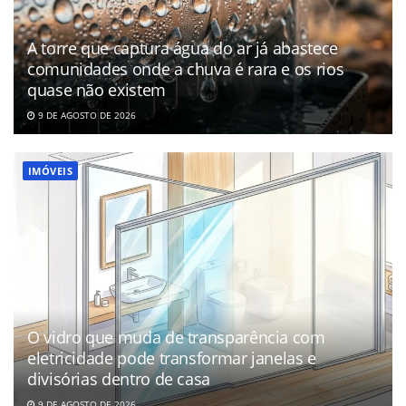
A torre que captura água do ar já abastece
comunidades onde a chuva é rara e os rios
quase não existem
9 DE AGOSTO DE 2026
IMÓVEIS
O vidro que muda de transparência com
eletricidade pode transformar janelas e
divisórias dentro de casa
9 DE AGOSTO DE 2026