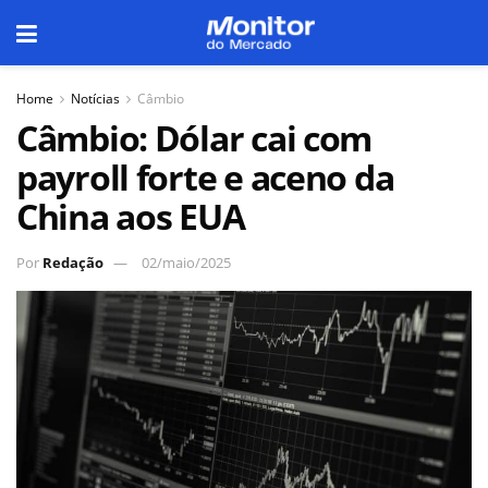
Home
Notícias
Câmbio
Câmbio: Dólar cai com
payroll forte e aceno da
China aos EUA
Por
Redação
02/maio/2025