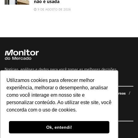
não é usada
9 DE AGOSTO DE 2026
Notícias, análises e dados para você tomar as melhores decisões.
Utilizamos cookies para oferecer melhor
Navegue no site
experiência, melhorar o desempenho, analisar
Últimas notícias
Quem somos
E-books gratuitos
Cursos
como você interage em nosso site e
Política de privacidade
personalizar conteúdo. Ao utilizar este site, você
concorda com o uso de cookies.
Siga nossas redes
Ok, entendi!