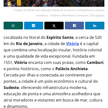
Cidade litorânea com altitude média de 4 metros e infraestrutura urbana
moderna - Créditos: Wikimedia Commons / Divulgação
Localizada no litoral do
Espírito Santo
, a cerca de 520
km do
Rio de Janeiro
, a cidade de
Vitória
é a capital
que combina uma localização insular, história colonial
e uma qualidade de vida excepcional. Fundada em
1551,
Vitória
encanta com suas praias, como
Camburi
,
e pontos históricos, como o
Palácio Anchieta
.
Cercada por ilhas e conectada ao continente por
pontes, a cidade é um polo econômico e cultural do
Sudeste
, oferecendo infraestrutura moderna,
educação de ponta e uma atmosfera acolhedora que
atrai moradores e visitantes em busca de mar, cultura
e dinamismo.