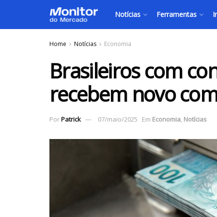
Notícias
Ferramentas
I
Home
Notícias
Economia
Brasileiros com co
recebem novo com
Por
Patrick
07/maio/2025
Em
Economia
,
Notícias