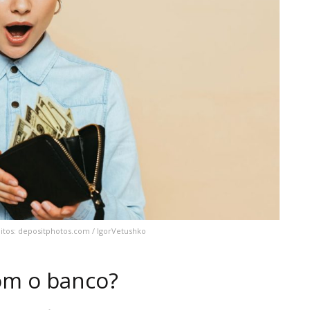
itos: depositphotos.com / IgorVetushko
om o banco?