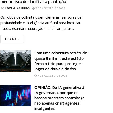
menor risco de danificar a plantação
POR
DOUGLAS HUGO
7 DE AGOSTO DE 2026
Os robôs de colheita usam câmeras, sensores de
profundidade e inteligência artificial para localizar
frutos, estimar maturação e orientar garras...
LEIA MAIS
Com uma cobertura retrátil de
quase 9 mil m², este estádio
fecha o teto para proteger
jogos da chuva e do frio
7 DE AGOSTO DE 2026
OPINIÃO: Da IA generativa à
IA governada, por que os
bancos precisam controlar (e
não apenas criar) agentes
inteligentes