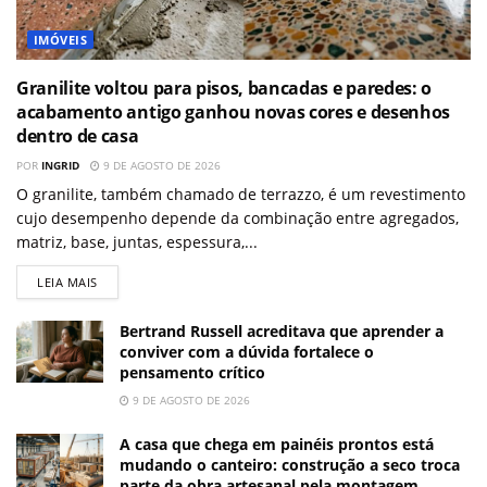
IMÓVEIS
Granilite voltou para pisos, bancadas e paredes: o
acabamento antigo ganhou novas cores e desenhos
dentro de casa
POR
INGRID
9 DE AGOSTO DE 2026
O granilite, também chamado de terrazzo, é um revestimento
cujo desempenho depende da combinação entre agregados,
matriz, base, juntas, espessura,...
LEIA MAIS
Bertrand Russell acreditava que aprender a
conviver com a dúvida fortalece o
pensamento crítico
9 DE AGOSTO DE 2026
A casa que chega em painéis prontos está
mudando o canteiro: construção a seco troca
parte da obra artesanal pela montagem