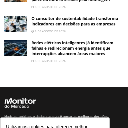
8 DE AGOSTO DE 2026
O consultor de sustentabilidade transforma
indicadores em decisões para as empresas
8 DE AGOSTO DE 2026
Redes elétricas inteligentes já identificam
falhas e redirecionam energia antes que
interrupções alcancem áreas maiores
8 DE AGOSTO DE 2026
Notícias, análises e dados para você tomar as melhores decisões.
Utilizamos cookies para oferecer melhor
Navegue no site