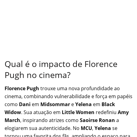
Qual é o impacto de Florence
Pugh no cinema?
Florence Pugh
trouxe uma nova profundidade ao
cinema, combinando vulnerabilidade e força em papéis
como
Dani
em
Midsommar
e
Yelena
em
Black
Widow
. Sua atuação em
Little Women
redefiniu
Amy
March
, inspirando atrizes como
Saoirse Ronan
a
elogiarem sua autenticidade. No
MCU
,
Yelena
se
tornou uma favorita dos fãs, ampliando o espaço para