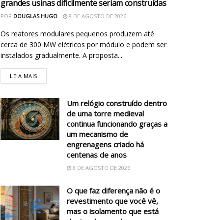
grandes usinas dificilmente seriam construídas
POR
DOUGLAS HUGO
8 DE AGOSTO DE 2026
Os reatores modulares pequenos produzem até
cerca de 300 MW elétricos por módulo e podem ser
instalados gradualmente. A proposta...
LEIA MAIS
Um relógio construído dentro
de uma torre medieval
continua funcionando graças a
um mecanismo de
engrenagens criado há
centenas de anos
8 DE AGOSTO DE 2026
O que faz diferença não é o
revestimento que você vê,
mas o isolamento que está