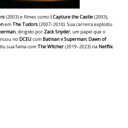
rs
(2003) e filmes como
I Capture the Castle
(2003),
on
em
The Tudors
(2007–2010). Sua carreira explodiu
perman
, dirigido por
Zack Snyder
, um papel que o
tinuou no
DCEU
com
Batman v Superman: Dawn of
ndiu sua fama com
The Witcher
(2019–2023) na
Netflix
.