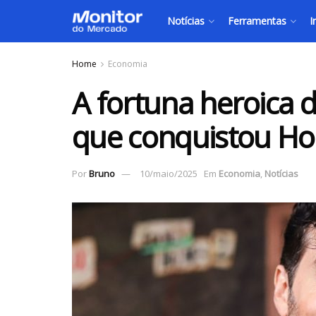
Notícias
Ferramentas
I
Home
Economia
A fortuna heroica 
que conquistou Ho
Por
Bruno
10/maio/2025
Em
Economia
,
Notícias