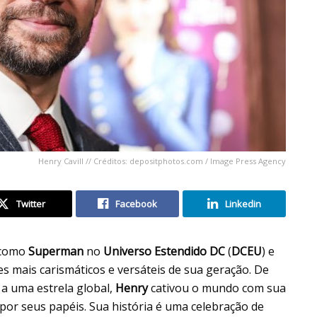
Henry Cavill // Créditos: depositphotos.com / Image Press Agency
Twitter
Facebook
Linkedin
o como
Superman
no
Universo Estendido DC
(
DCEU
) e
es mais carismáticos e versáteis de sua geração. De
, a uma estrela global,
Henry
cativou o mundo com sua
 por seus papéis. Sua história é uma celebração de