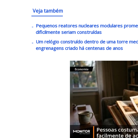
Veja também
Pequenos reatores nucleares modulares promete
dificilmente seriam construídas
Um relógio construído dentro de uma torre med
engrenagens criado há centenas de anos