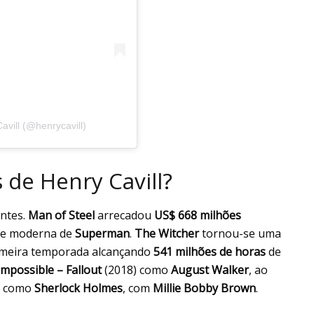
vill (@henrycavill)
 de Henry Cavill?
ntes.
Man of Steel
arrecadou
US$ 668 milhões
ce moderna de
Superman
.
The Witcher
tornou-se uma
rimeira temporada alcançando
541 milhões de horas
de
Impossible – Fallout
(2018) como
August Walker
, ao
) como
Sherlock Holmes
, com
Millie Bobby Brown
.