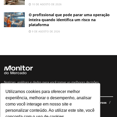
10 DE AGOSTO DE 2026
O profissional que pode parar uma operação
inteira quando identifica um risco na
plataforma
9 DE AGOSTO DE 2026
Notícias, análises e dados para você tomar as melhores decisões.
Utilizamos cookies para oferecer melhor
Navegue no site
experiência, melhorar o desempenho, analisar
Últimas notícias
Quem somos
E-books gratuitos
Cursos
como você interage em nosso site e
Política de privacidade
personalizar conteúdo. Ao utilizar este site, você
concorda com o uso de cookies.