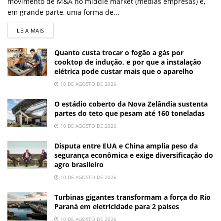
movimento de M&A no middle market (médias empresas) é,
em grande parte, uma forma de...
LEIA MAIS
Quanto custa trocar o fogão a gás por
cooktop de indução, e por que a instalação
elétrica pode custar mais que o aparelho
10 DE AGOSTO DE 2026
O estádio coberto da Nova Zelândia sustenta
partes do teto que pesam até 160 toneladas
10 DE AGOSTO DE 2026
Disputa entre EUA e China amplia peso da
segurança econômica e exige diversificação do
agro brasileiro
10 DE AGOSTO DE 2026
Turbinas gigantes transformam a força do Rio
Paraná em eletricidade para 2 países
10 DE AGOSTO DE 2026