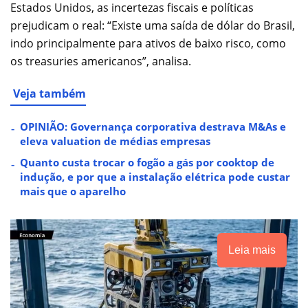
Estados Unidos, as incertezas fiscais e políticas
prejudicam o real: “Existe uma saída de dólar do Brasil,
indo principalmente para ativos de baixo risco, como
os treasuries americanos”, analisa.
Veja também
OPINIÃO: Governança corporativa destrava M&As e
eleva valuation de médias empresas
Quanto custa trocar o fogão a gás por cooktop de
indução, e por que a instalação elétrica pode custar
mais que o aparelho
Leia mais