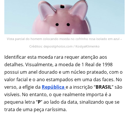
Vista parcial do homem colocando moeda no cofrinho rosa isolado em azul –
Créditos: depositphotos.com / KostyaKlimenko
Identificar esta moeda rara requer atenção aos
detalhes. Visualmente, a moeda de 1 Real de 1998
possui um anel dourado e um núcleo prateado, com o
valor facial e o ano estampados em uma das faces. No
verso, a efígie da
República
e a inscrição “
BRASIL
” são
visíveis. No entanto, o que realmente importa é a
pequena letra “
P
” ao lado da data, sinalizando que se
trata de uma peça raríssima.