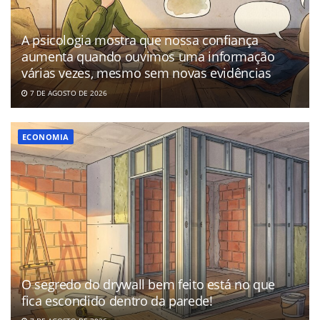
A psicologia mostra que nossa confiança
aumenta quando ouvimos uma informação
várias vezes, mesmo sem novas evidências
7 DE AGOSTO DE 2026
ECONOMIA
O segredo do drywall bem feito está no que
fica escondido dentro da parede!