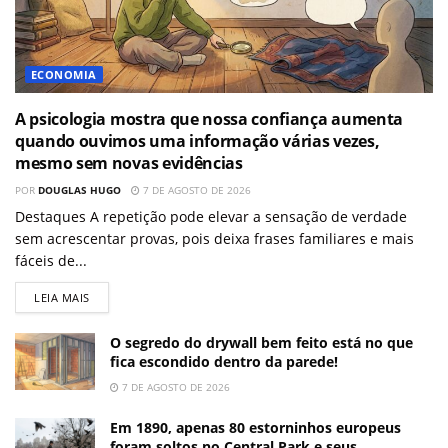
ECONOMIA
A psicologia mostra que nossa confiança aumenta
quando ouvimos uma informação várias vezes,
mesmo sem novas evidências
POR
DOUGLAS HUGO
7 DE AGOSTO DE 2026
Destaques A repetição pode elevar a sensação de verdade
sem acrescentar provas, pois deixa frases familiares e mais
fáceis de...
LEIA MAIS
O segredo do drywall bem feito está no que
fica escondido dentro da parede!
7 DE AGOSTO DE 2026
Em 1890, apenas 80 estorninhos europeus
foram soltos no Central Park e seus