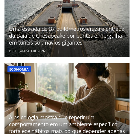
Uma estrada de 37 quilômetros cruza a entrada
da Baía de Chesapeake por pontes e mergulha
em túneis sob navios gigantes
8 DE AGOSTO DE 2026
ECONOMIA
A psicologia mostra que repetir um
comportamento em um ambiente específico
fortalece hábitos mais do que depender apenas