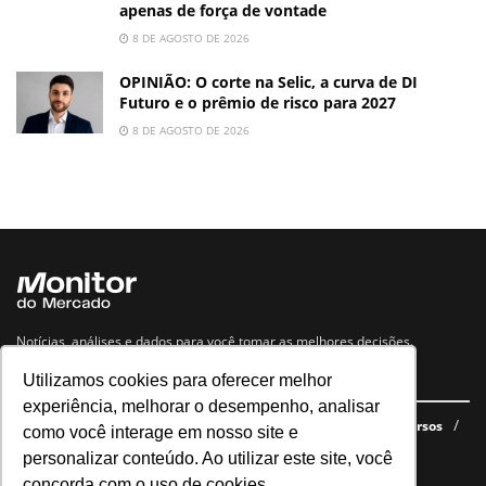
apenas de força de vontade
8 DE AGOSTO DE 2026
OPINIÃO: O corte na Selic, a curva de DI
Futuro e o prêmio de risco para 2027
8 DE AGOSTO DE 2026
Notícias, análises e dados para você tomar as melhores decisões.
Utilizamos cookies para oferecer melhor
Navegue no site
experiência, melhorar o desempenho, analisar
Últimas notícias
Quem somos
E-books gratuitos
Cursos
como você interage em nosso site e
Política de privacidade
personalizar conteúdo. Ao utilizar este site, você
concorda com o uso de cookies.