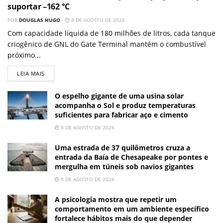
suportar –162 °C
POR
DOUGLAS HUGO
8 DE AGOSTO DE 2026
Com capacidade líquida de 180 milhões de litros, cada tanque
criogênico de GNL do Gate Terminal mantém o combustível
próximo...
LEIA MAIS
O espelho gigante de uma usina solar
acompanha o Sol e produz temperaturas
suficientes para fabricar aço e cimento
8 DE AGOSTO DE 2026
Uma estrada de 37 quilômetros cruza a
entrada da Baía de Chesapeake por pontes e
mergulha em túneis sob navios gigantes
8 DE AGOSTO DE 2026
A psicologia mostra que repetir um
comportamento em um ambiente específico
fortalece hábitos mais do que depender