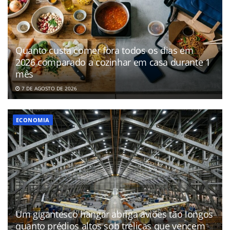
Quanto custa comer fora todos os dias em
2026 comparado a cozinhar em casa durante 1
mês
7 DE AGOSTO DE 2026
ECONOMIA
Um gigantesco hangar abriga aviões tão longos
quanto prédios altos sob treliças que vencem