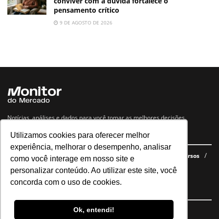
conviver com a dúvida fortalece o
pensamento crítico
9 DE AGOSTO DE 2026
Notícias, análises e dados para você tomar as melhores decisões.
Utilizamos cookies para oferecer melhor
Navegue no site
experiência, melhorar o desempenho, analisar
Últimas notícias
Quem somos
E-books gratuitos
Cursos
como você interage em nosso site e
Política de privacidade
personalizar conteúdo. Ao utilizar este site, você
concorda com o uso de cookies.
Siga nossas redes
Ok, entendi!