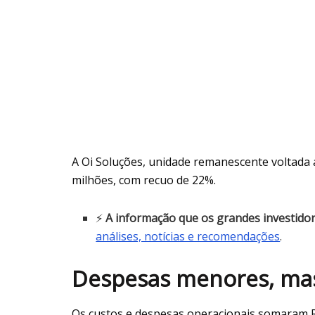
A Oi Soluções, unidade remanescente voltada 
milhões, com recuo de 22%.
⚡
A informação que os grandes investido
análises, notícias e recomendações
.
Despesas menores, mas
Os custos e despesas operacionais somaram R