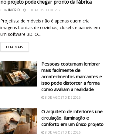
no projeto pode chegar pronto da fábrica
POR
INGRID
8 DE AGOSTO DE 2026
Projetista de móveis não é apenas quem cria
imagens bonitas de cozinhas, closets e painéis em
um software 3D. O...
LEIA MAIS
Pessoas costumam lembrar
mais facilmente de
acontecimentos marcantes e
isso pode distorcer a forma
como avaliam a realidade
8 DE AGOSTO DE 2026
O arquiteto de interiores une
circulação, iluminação e
conforto em um único projeto
8 DE AGOSTO DE 2026