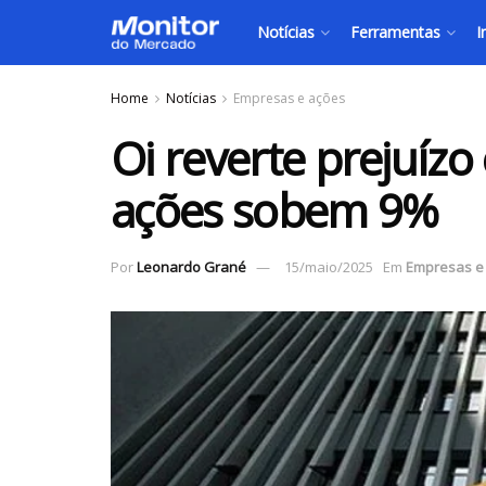
Notícias
Ferramentas
I
Home
Notícias
Empresas e ações
Oi reverte prejuízo 
ações sobem 9%
Por
Leonardo Grané
15/maio/2025
Em
Empresas e