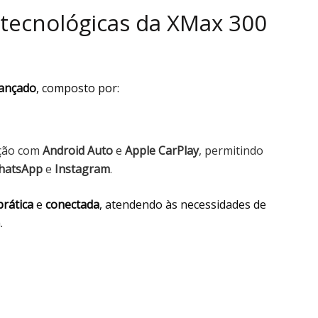
 tecnológicas da XMax 300
vançado
, composto por:
ação com
Android Auto
e
Apple CarPlay
, permitindo
hatsApp
e
Instagram
.
prática
e
conectada
, atendendo às necessidades de
.