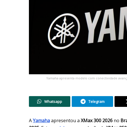
Yamaha apresenta modelo com conectividade avançad
Whatsapp
Telegram
A
Yamaha
apresentou a
XMax 300 2026
no
Bra