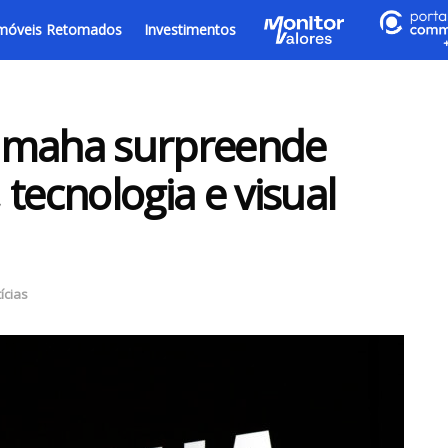
móveis Retomados
Investimentos
amaha surpreende
tecnologia e visual
ícias