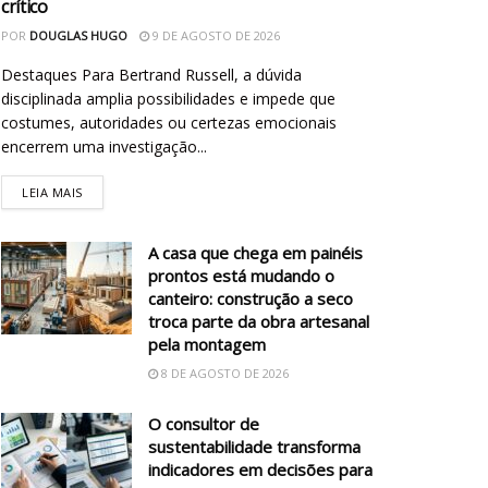
crítico
POR
DOUGLAS HUGO
9 DE AGOSTO DE 2026
Destaques Para Bertrand Russell, a dúvida
disciplinada amplia possibilidades e impede que
costumes, autoridades ou certezas emocionais
encerrem uma investigação...
LEIA MAIS
A casa que chega em painéis
prontos está mudando o
canteiro: construção a seco
troca parte da obra artesanal
pela montagem
8 DE AGOSTO DE 2026
O consultor de
sustentabilidade transforma
indicadores em decisões para