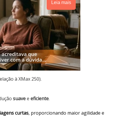
Leia mais
elação à XMax 250).
ndução
suave
e
eficiente
.
iagens curtas
, proporcionando maior agilidade e