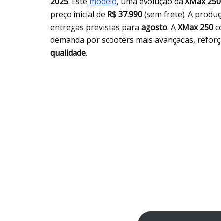
2025
. Este
modelo
, uma evolução da
XMax 250
preço inicial de
R$ 37.990
(sem frete). A prod
entregas previstas para
agosto
. A
XMax 250
co
demanda por scooters mais avançadas, refo
qualidade
.