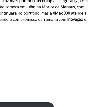
, traz mais
potência
,
tecnologia
e
segurança
, com
ução começa em
julho
na fábrica de
Manaus
, com
ntinuará no portfólio, mas a
XMax 300
atende à
rçando o compromisso da Yamaha com
inovação
e