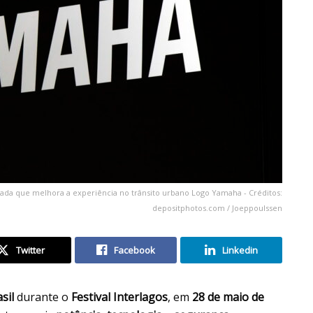
a que melhora a experiência no trânsito urbano Logo Yamaha - Créditos:
depositphotos.com / Joeppoulssen
Twitter
Facebook
Linkedin
sil
durante o
Festival Interlagos
, em
28 de maio de