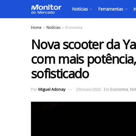
Notícias
Ferramentas
I
Home
Notícias
Economia
Nova scooter da Y
com mais potência, 
sofisticado
Por
Miguel Adonay
29/maio/2025
Em
Economia
,
Not