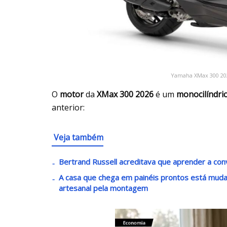
Yamaha XMax 300 202
O
motor
da
XMax 300 2026
é um
monocilíndri
anterior:
Veja também
Bertrand Russell acreditava que aprender a con
A casa que chega em painéis prontos está mudan
artesanal pela montagem