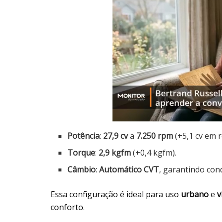
Potência
:
27,9 cv
a
7.250 rpm
(+5,1 cv em r
Torque
:
2,9 kgfm
(+0,4 kgfm).
Câmbio
:
Automático CVT
, garantindo co
Essa configuração é ideal para uso
urbano
e
v
conforto.