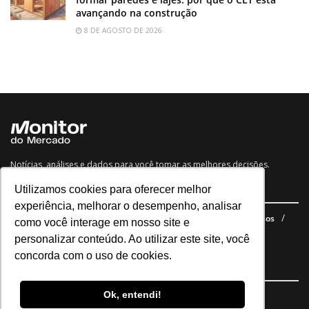
avançando na construção
8 DE AGOSTO DE 2026
Notícias, análises e dados para você tomar as melhores decisões.
Utilizamos cookies para oferecer melhor
Navegue no site
experiência, melhorar o desempenho, analisar
Últimas notícias
Quem somos
E-books gratuitos
Cursos
como você interage em nosso site e
Política de privacidade
personalizar conteúdo. Ao utilizar este site, você
concorda com o uso de cookies.
Siga nossas redes
Ok, entendi!