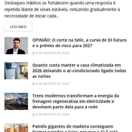
Destaques Hábitos se fortalecem quando uma resposta é
repetida diante de sinais estáveis, reduzindo gradualmente a
necessidade de iniciar cada...
LEIA MAIS
OPINIÃO: O corte na Selic, a curva de DI Futuro
e o prêmio de risco para 2027
8 DE AGOSTO DE 2026
Quanto custa manter a casa climatizada em
2026 deixando o ar-condicionado ligado todas
as noites
8 DE AGOSTO DE 2026
Trens modernos transformam a energia da
frenagem regenerativa em eletricidade e
devolvem parte dela para a rede
8 DE AGOSTO DE 2026
Painéis gigantes de madeira conseguem
formar paredes e lajes: por que o CLT está