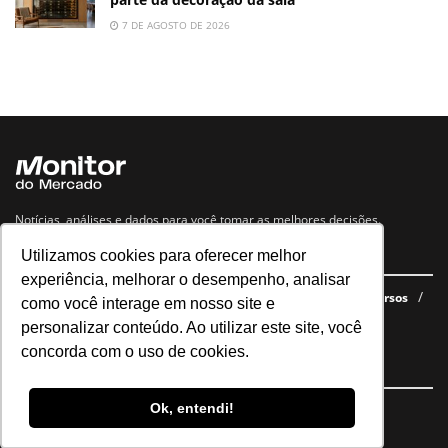
7 DE AGOSTO DE 2026
Notícias, análises e dados para você tomar as melhores decisões.
Utilizamos cookies para oferecer melhor
Navegue no site
experiência, melhorar o desempenho, analisar
Últimas notícias
Quem somos
E-books gratuitos
Cursos
como você interage em nosso site e
Política de privacidade
personalizar conteúdo. Ao utilizar este site, você
concorda com o uso de cookies.
Siga nossas redes
Ok, entendi!