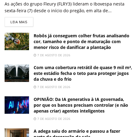
As ações do grupo Fleury (FLRY3) lideram o Ibovespa nesta
sexta-feira (7) desde o início do pregão, em alta de...
LEIA MAIS
Robôs já conseguem colher frutas analisando
cor, tamanho e ponto de maturação com
menor risco de danificar a plantação
7 DE AGOSTO DE 2026
Com uma cobertura retrátil de quase 9 mil m²,
este estádio fecha o teto para proteger jogos
da chuva e do frio
7 DE AGOSTO DE 2026
OPINIÃO: Da IA generativa à IA governada,
por que os bancos precisam controlar (e não
apenas criar) agentes inteligentes
7 DE AGOSTO DE 2026
A adega saiu do armário e passou a fazer
parte da decoração da sala