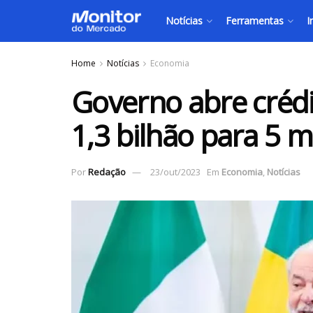
Notícias
Ferramentas
I
Home
Notícias
Economia
Governo abre créd
1,3 bilhão para 5 m
Por
Redação
23/out/2023
Em
Economia
,
Notícias