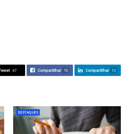
Tweet
47
Compartilhar
76
Compartilhar
13
DESTAQUES