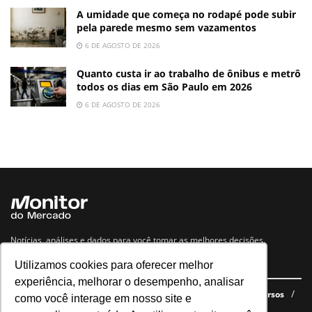
A umidade que começa no rodapé pode subir
pela parede mesmo sem vazamentos
6 DE AGOSTO DE 2026
Quanto custa ir ao trabalho de ônibus e metrô
todos os dias em São Paulo em 2026
6 DE AGOSTO DE 2026
Notícias, análises e dados para você tomar as melhores decisões.
Utilizamos cookies para oferecer melhor
Navegue no site
experiência, melhorar o desempenho, analisar
Últimas notícias
Quem somos
E-books gratuitos
Cursos
como você interage em nosso site e
Política de privacidade